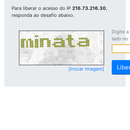
Para liberar o acesso
do IP
216.73.216.30
,
responda ao desafio abaixo.
Digite 
lado no
[trocar imagem]