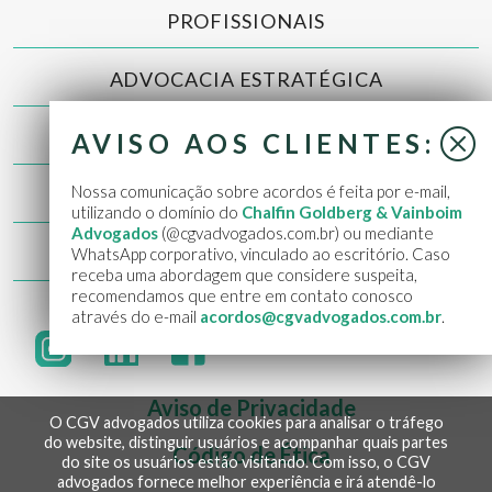
PROFISSIONAIS
ADVOCACIA ESTRATÉGICA
NOTÍCIAS
AVISO AOS CLIENTES:
Nossa comunicação sobre acordos é feita por e-mail,
CONTATO
utilizando o domínio do
Chalfin Goldberg & Vainboim
Advogados
(@cgvadvogados.com.br) ou mediante
WEBMAIL
WhatsApp corporativo, vinculado ao escritório. Caso
receba uma abordagem que considere suspeita,
recomendamos que entre em contato conosco
através do e-mail
acordos@cgvadvogados.com.br
.
Aviso de Privacidade
O CGV advogados utiliza cookies para analisar o tráfego
do website, distinguir usuários e acompanhar quais partes
Código de Ética
do site os usuários estão visitando. Com isso, o CGV
advogados fornece melhor experiência e irá atendê-lo