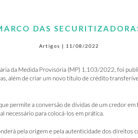
RECUPERAÇÃO JUDICIAL
IMOBILIÁRIO
DIREITO AMBIENTAL, ESG E MINERÁRIO
 MARCO DAS SECURITIZADORA
COMPLIANCE E TRADE COMPLIANCE
Artigos | 11/08/2022
PRIVACIDADE, PROTEÇÃO DE DADOS E
INTELIGÊNCIA ARTIFICIAL
iginária da Medida Provisória (MP) 1.103/2022, foi pub
, além de criar um novo título de crédito transferíve
 que permite a conversão de dívidas de um credor em t
l necessário para colocá-los em prática.
derá pela origem e pela autenticidade dos direitos c