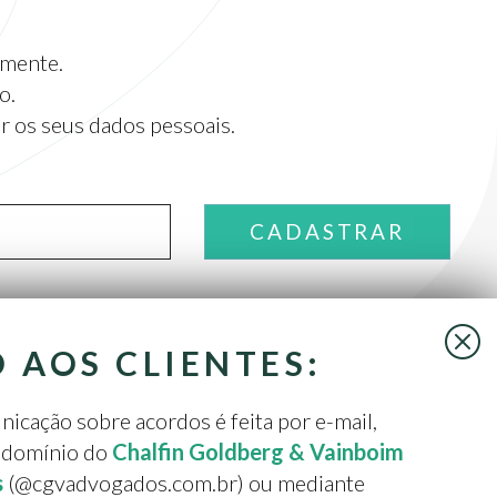
amente.
o.
r os seus dados pessoais.
O AOS CLIENTES:
icação sobre acordos é feita por e-mail,
o domínio do
Chalfin Goldberg & Vainboim
AS
s
(@cgvadvogados.com.br) ou mediante