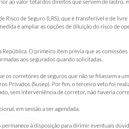
ior ao valor total dos direitos que servem de lastro, 
 de Risco de Seguro (LRS), que é transferível e de li
medida é ampliar as opções de diluição do risco de o
da República. O primeiro item previa que as comissõ
ormadas aos segurados quando solicitadas.
que os corretores de seguros que não se filiassem a 
s Privados (Susep). Por fim, o terceiro veto foi real
do, sem interveniência de corretor, não haveria corr
ional, em sessão a ser agendada.
permanece à disposição para dirimir eventuais dúvid