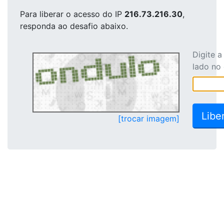
Para liberar o acesso
do IP
216.73.216.30
,
responda ao desafio abaixo.
Digite 
lado no
[trocar imagem]