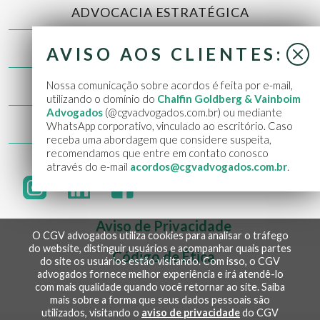
ADVOCACIA ESTRATÉGICA
NOTÍCIAS
AVISO AOS CLIENTES:
Nossa comunicação sobre acordos é feita por e-mail,
CONTATO
utilizando o domínio do
Chalfin Goldberg & Vainboim
Advogados
(@cgvadvogados.com.br) ou mediante
WEBMAIL
WhatsApp corporativo, vinculado ao escritório. Caso
receba uma abordagem que considere suspeita,
recomendamos que entre em contato conosco
através do e-mail
acordos@cgvadvogados.com.br
.
Aviso de Privacidade
O CGV advogados utiliza cookies para analisar o tráfego
do website, distinguir usuários e acompanhar quais partes
Código de Ética
do site os usuários estão visitando. Com isso, o CGV
advogados fornece melhor experiência e irá atendê-lo
com mais qualidade quando você retornar ao site. Saiba
mais sobre a forma que seus dados pessoais são
utilizados, visitando o
aviso de privacidade
do CGV