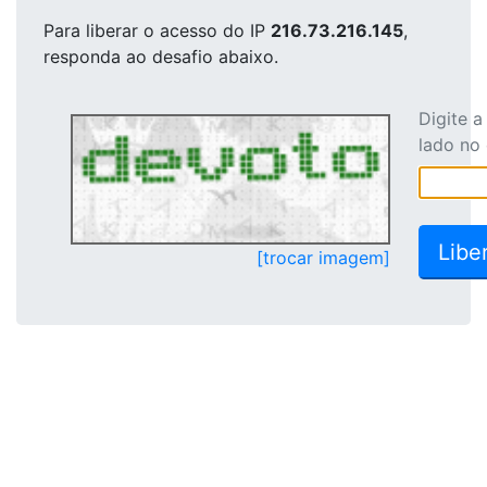
Para liberar o acesso
do IP
216.73.216.145
,
responda ao desafio abaixo.
Digite 
lado no
[trocar imagem]