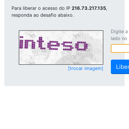
Para liberar o acesso
do IP
216.73.217.135
,
responda ao desafio abaixo.
Digite 
lado no
[trocar imagem]